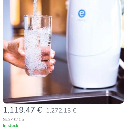
1,119.47
€
1,272.13
€
55.97 € / 1 g
In stock