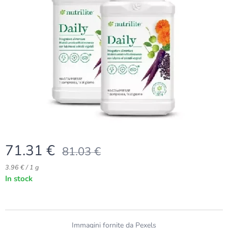
71.31
€
81.03
€
3.96 € / 1 g
In stock
Immagini fornite da
Pexels