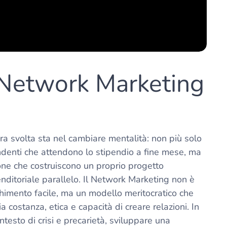
e Network Marketing
ra svolta sta nel cambiare mentalità: non più solo
denti che attendono lo stipendio a fine mese, ma
ne che costruiscono un proprio progetto
nditoriale parallelo. Il Network Marketing non è
chimento facile, ma un modello meritocratico che
a costanza, etica e capacità di creare relazioni. In
ntesto di crisi e precarietà, sviluppare una