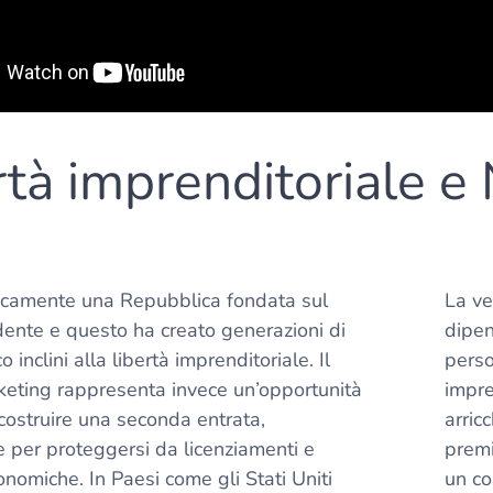
rtà imprenditoriale 
oricamente una Repubblica fondata sul
La ve
ente e questo ha creato generazioni di
dipen
o inclini alla libertà imprenditoriale. Il
perso
eting rappresenta invece un’opportunità
impre
costruire una seconda entrata,
arric
 per proteggersi da licenziamenti e
premi
onomiche. In Paesi come gli Stati Uniti
un co