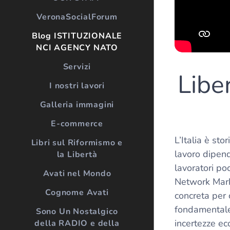
VeronaSocialForum
Blog ISTITUZIONALE
NCI AGENCY NATO
Servizi
Libe
I nostri lavori
Galleria immagini
E-commerce
L’Italia è st
Libri sul Riformismo e
lavoro dipend
la Libertà
lavoratori poc
Avati nel Mondo
Network Mark
Cognome Avati
concreta per 
fondamentale
Sono Un Nostalgico
incertezze ec
della RADIO e della