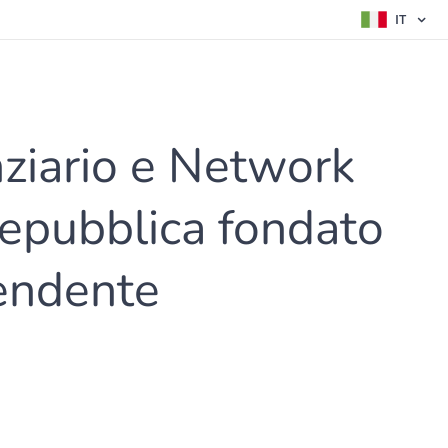
IT
nziario e Network
Repubblica fondato
pendente