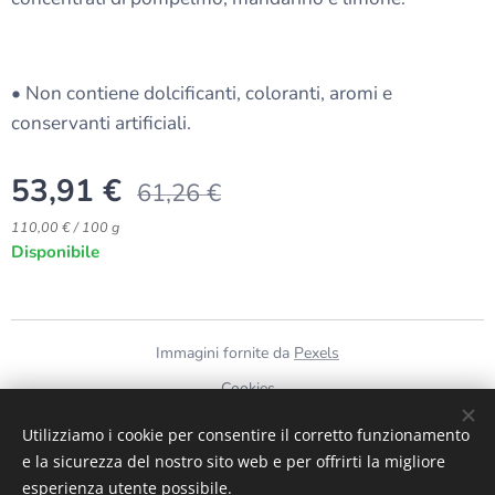
• Non contiene dolcificanti, coloranti, aromi e
conservanti artificiali.
53,91
€
61,26
€
110,00 € / 100 g
Disponibile
Immagini fornite da
Pexels
Cookies
Utilizziamo i cookie per consentire il corretto funzionamento
Lingue
e la sicurezza del nostro sito web e per offrirti la migliore
Italiano
English
esperienza utente possibile.